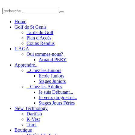
Home
Golf de St Genis
Tarifs du Golf
Plan d'Accès
Coups Rendus
L'AGA
Qui sommes-nous?
Arnaud PERY
Apprendre...
...Chez les Juniors
Ecole Juniors
Stages Juniors
...Chez les Adultes
Je suis Débutant...
Je veux progresser...
Stages Jours Fériés
New Technology
Dartfish
K-Vest
Tomi
Boutique