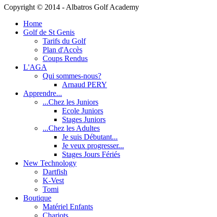
Copyright © 2014 - Albatros Golf Academy
Home
Golf de St Genis
Tarifs du Golf
Plan d'Accès
Coups Rendus
L'AGA
Qui sommes-nous?
Arnaud PERY
Apprendre...
...Chez les Juniors
Ecole Juniors
Stages Juniors
...Chez les Adultes
Je suis Débutant...
Je veux progresser...
Stages Jours Fériés
New Technology
Dartfish
K-Vest
Tomi
Boutique
Matériel Enfants
Chariots