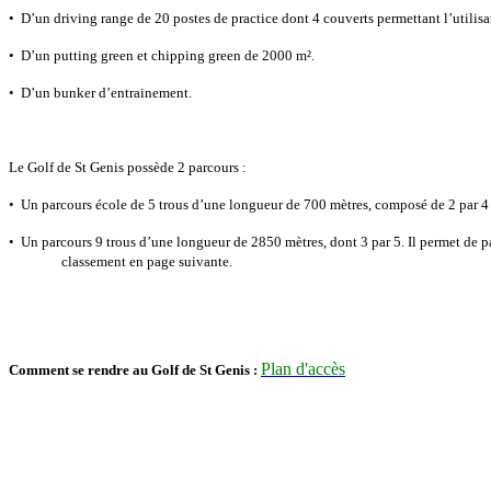
•
D’un driving range de 20 postes de practice dont 4 couverts permettant l’utilisat
•
D’un putting green et chipping green de 2000 m².
•
D’un bunker d’entrainement.
Le Golf de St Genis possède 2 parcours :
•
Un parcours école de 5 trous d’une longueur de 700 mètres, composé de 2 par 4 e
•
Un parcours 9 trous d’une longueur de 2850 mètres, dont 3 par 5. Il permet de pas
classement en page suivante.
Plan d'accès
Comment se rendre au Golf de St Genis :