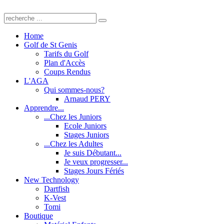
Home
Golf de St Genis
Tarifs du Golf
Plan d'Accès
Coups Rendus
L'AGA
Qui sommes-nous?
Arnaud PERY
Apprendre...
...Chez les Juniors
Ecole Juniors
Stages Juniors
...Chez les Adultes
Je suis Débutant...
Je veux progresser...
Stages Jours Fériés
New Technology
Dartfish
K-Vest
Tomi
Boutique